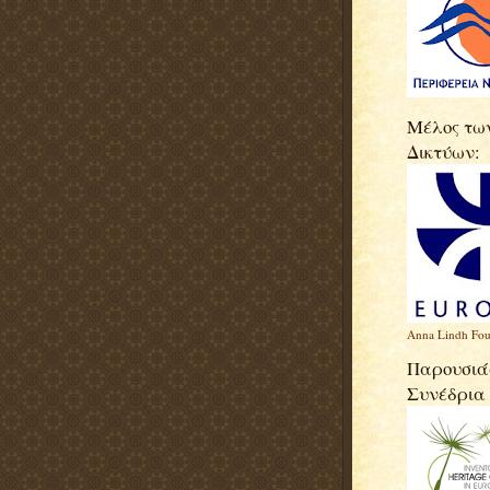
Μέλος τω
Δικτύων:
Anna Lindh Fou
Παρουσιάσ
Συνέδρια