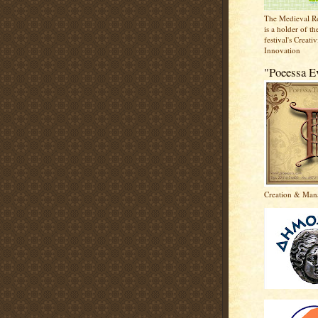
The Medieval R
is a holder of the
festival's Creati
Innovation
"Poeessa E
Creation & Man