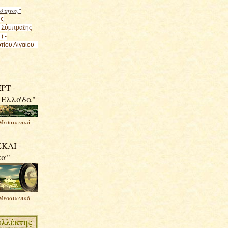
κότητας"
ης
 Σύμπραξης
) -
τίου Αιγαίου -
ΡΤ -
 Ελλάδα"
Μεσαιωνικό
ΣΚΑΪ -
τα"
Μεσαιωνικό