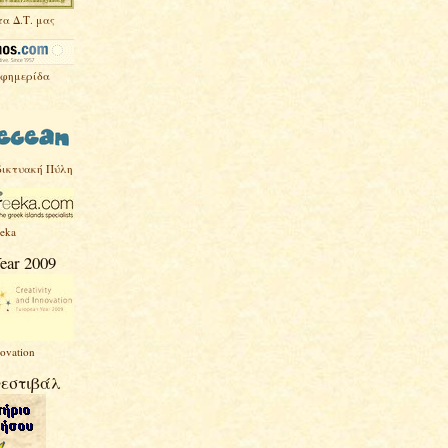
τα Δ.Τ. μας
Εφημερίδα
δικτυακή Πύλη
eeka
ear 2009
novation
Φεστιβάλ