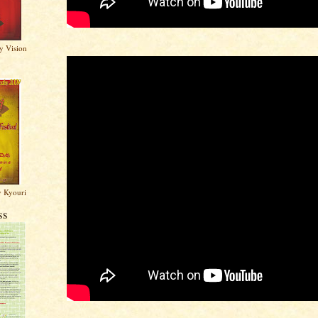
y Vision
y Kyouri
ss