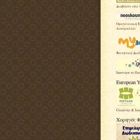
Διαβάστε εδώ 
Ομογενειακή 
Αυστραλίας
Φοιτητική Δια
Interview to Gr
European Y
Creativity & In
Χορηγός 