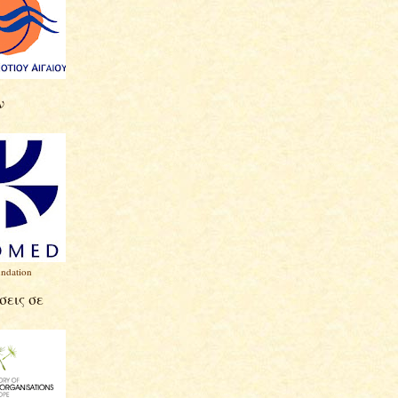
ν
ndation
εις σε