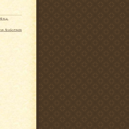
09 π.μ.
ρη Ανάρτηση