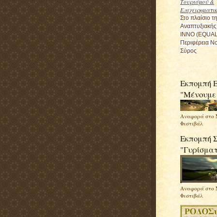
Τουρισμού &
Επιχειρηματι
Στο πλαίσιο τ
Αναπτυξιακής
ΙΝΝΟ (EQUAL
Περιφέρεια Νο
Σύρος
Εκπομπή Ε
"Μένουμε
Αναφορά στο 
Φεστιβάλ
Εκπομπή 
"Γυρίσμα
Αναφορά στο 
Φεστιβάλ