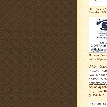
"Civil Society &
Mechelen - Βέλ
Πάντειο Πανεπ
Δήμος Βύρωνα
Άλλα Συν
"Κάστρα - Σύ
Ανάδειξη και 
Κοινής Πολιτι
Κληρονομιάς"
Δημοτική Κοι
Επιχείρηση Κ
(ΔΗΜΩΦΕΛΕΙ
"Φεστιβάλ Εν