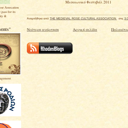
Μεσαιωνικό Φεστιβάλ 2011
ose Assocation
 pass for its
vity &
Αναρτήθηκε από
THE MEDIEVAL ROSE CULTURAL ASSOCIATION
στις
3:
vents"
Νεότερη ανάρτηση
Αρχική σελίδα
Παλαιότε
agement