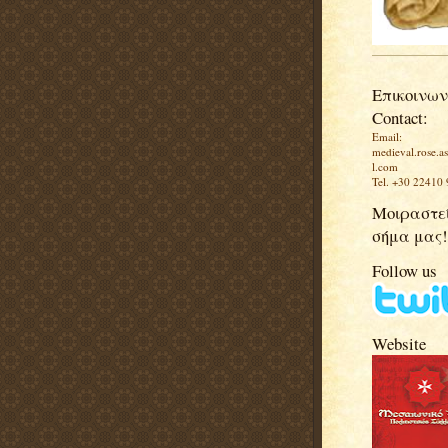
Επικοινων
Contact:
Email:
medieval.rose.a
l.com
Tel. +30 22410
Μοιραστεί
σήμα μας!
Follow us
Website