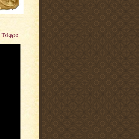
ή Τάφρο