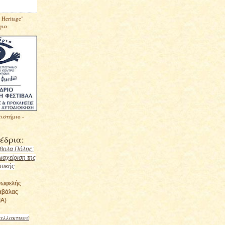
 Heritage"
γιο
ιστήμιο -
έδρια:
μβολα Πόλης:
Διαχείριση της
στικής
νωφελής
αβάλας
Α)
αλλακτικού