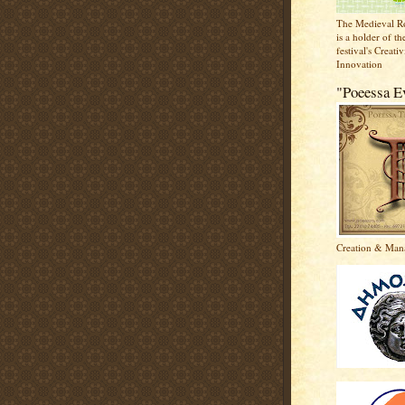
The Medieval R
is a holder of the
festival's Creati
Innovation
"Poeessa E
Creation & Man