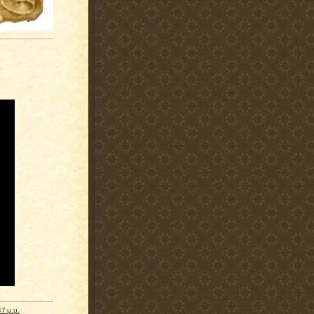
47 μ.μ.