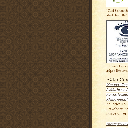
"Civil Society &
Mechelen - Βέλ
Πάντειο Πανεπ
Δήμος Βύρωνα
Άλλα Συν
"Κάστρα - Σύ
Ανάδειξη και 
Κοινής Πολιτι
Κληρονομιάς"
Δημοτική Κοι
Επιχείρηση Κ
(ΔΗΜΩΦΕΛΕΙ
"Φεστιβάλ Εν