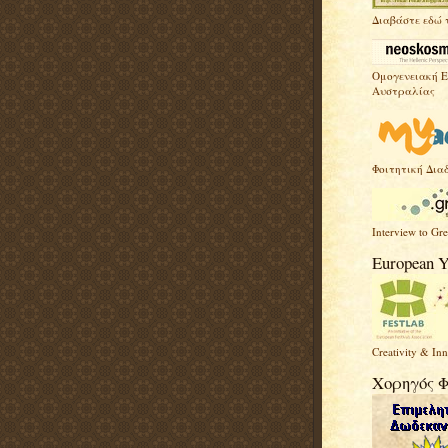
Διαβάστε εδώ 
Ομογενειακή 
Αυστραλίας
Φοιτητική Δια
Interview to Gr
European Y
Creativity & In
Χορηγός 