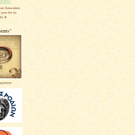
ose Assocation
 pass for its
vity &
vents"
agement