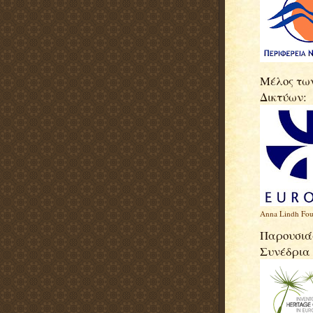
Μέλος τω
Δικτύων:
Anna Lindh Fou
Παρουσιάσ
Συνέδρια