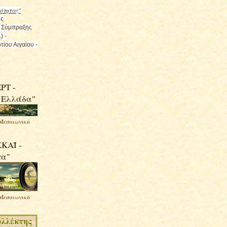
κότητας"
ης
 Σύμπραξης
) -
τίου Αιγαίου -
ΡΤ -
 Ελλάδα"
Μεσαιωνικό
ΣΚΑΪ -
τα"
Μεσαιωνικό