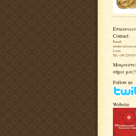
Επικοινων
Contact:
Email:
medieval.rose.a
l.com
Tel. +30 22410
Μοιραστεί
σήμα μας!
Follow us
Website