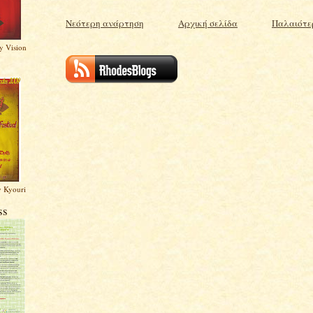
Νεότερη ανάρτηση
Αρχική σελίδα
Παλαιότε
y Vision
y Kyouri
ss