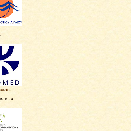
ν
ndation
εις σε