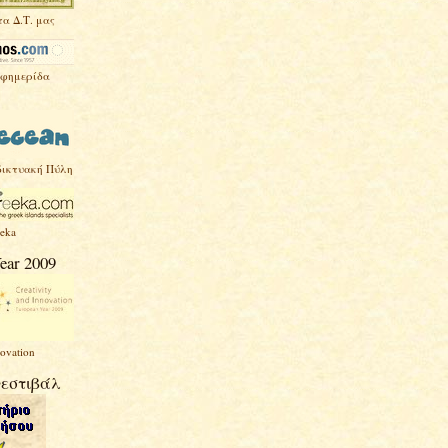
τα Δ.Τ. μας
Εφημερίδα
δικτυακή Πύλη
eeka
ear 2009
novation
Φεστιβάλ