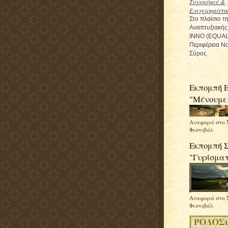
Τουρισμού &
Επιχειρηματι
Στο πλαίσιο τ
Αναπτυξιακής
ΙΝΝΟ (EQUAL
Περιφέρεια Νο
Σύρος
Εκπομπή Ε
"Μένουμε
Αναφορά στο 
Φεστιβάλ
Εκπομπή 
"Γυρίσμα
Αναφορά στο 
Φεστιβάλ