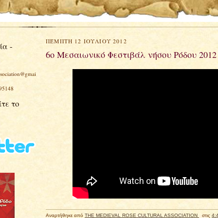
ΠΈΜΠΤΗ 12 ΙΟΥΛΊΟΥ 2012
ία -
6ο Μεσαιωνικό Φεστιβάλ νήσου Ρόδου 2012
ssociation@gmai
 95148
τε το
Αναρτήθηκε από
THE MEDIEVAL ROSE CULTURAL ASSOCIATION
στις
4: