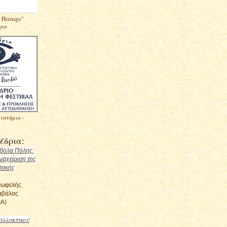
 Heritage"
γιο
ιστήμιο -
έδρια:
μβολα Πόλης:
Διαχείριση της
στικής
νωφελής
αβάλας
Α)
αλλακτικού